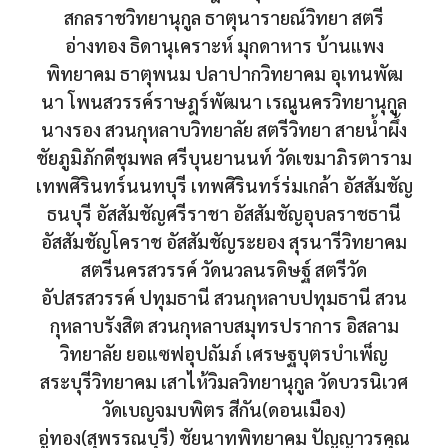
สกลราชวิทยานุกูล ธาตุนารายณ์วิทยา สตรี
อ่างทอง ธิดานุเคราะห์ มุกดาหาร บ้านแพง
พิทยาคม ธาตุพนม ปลาปากวิทยาคม อุเทนพัฒ
นา โพนสวรรค์ราษฎร์พัฒนา เรณูนครวิทยานุกูล
นางรอง สวนกุหลาบวิทยาลัย สตรีวิทยา สายน้ำผึ้ง
ชัยภูมิภักดีชุมพล ศรีบุนยานนท์ วัดเขมาภิรตาราม
เทพศิรินทร์นนทบุรี เทพศิรินทร์ร่มเกล้า อัสสัมชัญ
ธนบุรี อัสสัมชัญศรีราชา อัสสัมชัญอุบลราชธานี
อัสสัมชัญโคราช อัสสัมชัญระยอง สุรนารีวิทยาคม
สตรีนครสวรรค์ วัดนวลนรดิษฐ์ สตรีวัด
อัปสรสวรรค์ ปทุมธานี สวนกุหลาบปทุมธานี สวน
กุหลาบรังสิต สวนกุหลาบสมุทรปราการ อิสลาม
วิทยาลัย ยอแซฟอุปถัมภ์ เศรษฐบุตรบำเพ็ญ
สระบุรีวิทยาคม เสาไห้วิมลวิทยานุกูล วัดบวรนิเวศ
วัดเบญจมบพิตร สีกัน(ดอนเมือง)
อู่ทอง(สุพรรณบุรี) ชัยนาทพิทยาคม ปัญญาวรคุณ