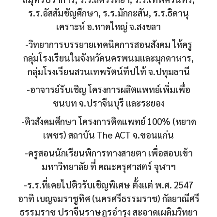
ร.ร.อัสสัมชัญศึกษา, ร.ร.มักกะสัน, ร.ร.ธิดานุ
เคราะห์ อ.หาดใหญ่ จ.สงขลา
-วิทยาการบรรยายเทคนิคการสอนสังคม ให้ครู
กลุ่มโรงเรียนในจังหวัดนครพนมและมุกดาหาร,
กลุ่มโรงเรียนสวนเทพรัตน์ทีปไท้ จ.ปทุมธานี
-อาจารย์รับเชิญ โครงการผลิตแพทย์เพิ่มเพื่อ
ชนบท จ.ปราจีนบุรี และระยอง
-ติวสังคมศึกษา โครงการติดแพทย์ 100% (หยาด
เพชร) สถาบัน The ACT จ.ขอนแก่น
-ครูสอนนักเรียนพิการทางสายตา เพื่อสอบเข้า
มหาวิทยาลัย ที่ คณะครุศาสตร์ จุฬาฯ
-ร.ร.ที่เคยไปติวรับเชิญพิเศษ ตั้งแต่ พ.ศ. 2547
อาทิ เบญจมราชูทิศ (นครศรีธรรมราช) กัลยาณีศรี
ธรรมราช ปราจีนราษฎรอำรุง สะอาดเผดิมวิทยา