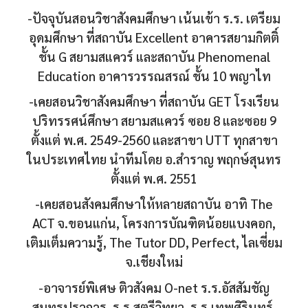
-ปัจจุบันสอนวิชาสังคมศึกษา เน้นเข้า ร.ร. เตรียม
อุดมศึกษา ที่สถาบัน Excellent อาคารสยามกิตติ์
ชั้น G สยามสแควร์ และสถาบัน Phenomenal
Education อาคารวรรณสรณ์ ชั้น 10 พญาไท
-เคยสอนวิชาสังคมศึกษา ที่สถาบัน GET โรงเรียน
ปริทรรศน์ศึกษา สยามสแควร์ ซอย 8 และซอย 9
ตั้งแต่ พ.ศ. 2549-2560 และสาขา UTT ทุกสาขา
ในประเทศไทย นำทีมโดย อ.สำราญ พฤกษ์สุนทร
ตั้งแต่ พ.ศ. 2551
-เคยสอนสังคมศึกษาให้หลายสถาบัน อาทิ The
ACT จ.ขอนแก่น, โครงการบัณฑิตน้อยแบงคอก,
เติมเต็มความรู้, The Tutor DD, Perfect, ไลเซี่ยม
จ.เชียงใหม่
-อาจารย์พิเศษ ติวสังคม O-net ร.ร.อัสสัมชัญ
สมุทรปราการ, ร.ร.สตรีวิทยา, ร.ร.เทพศิรินทร์,