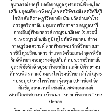
จุฬาภรณ์ชลบุรี ชลกัลยานุกูล จุฬาภรณ์พิษณุโลก
เตรียมอุดมศึกษาพิษณุโลก สตรีวัดระฆัง สตรีศรีสุริ
โยทัย สันติราษฎร์วิทยาลัย มัธยมวัดด่านสำโรง
กรรสูตวิทยาลัย ปทุมเทพวิทยาคาร อนุกูลนารี
กาฬสินธุ์พิทยาสรรค์ กาญจนาภิเษก (จ.กระบี่
จ.เพชรบูรณ์ จ.ชัยภูมิ) สุโขทัยพิทยาคม ดำรง
ราษฎร์สงเคราะห์ ตากพิทยาคม รักษ์วิทยา สภา
ราชินี สุระวิทยาคาร กำแพง (ศรีสะเกษ) อุดรพิชัย
รักษ์พิทยา จอมสุรางค์อุปถัมภ์ ภปร.ราชวิทยาลัย
อุดรพิชัยรักษ์ อยุธยาวิทยาลัย กนกศิลป์พิทยาคม
ภัทรบพิตร ลาดบัวหลวงไพโรจน์วิทยา ผักไห่ (สุทธ
าประมุข) บางไทรวิทยา รุ่งอรุณ (ปากช่อง) อัส
สัมชัญคอนแวนต์ เซนต์โยเซฟคอนเวนต์
เซนต์โยเซฟบางนา บ้านนา “นายกพิทยากร” บาง
ปะกอก
-วิทยากรพิเศษโครงการติวสังคมศึกษาเพื่อสอบ