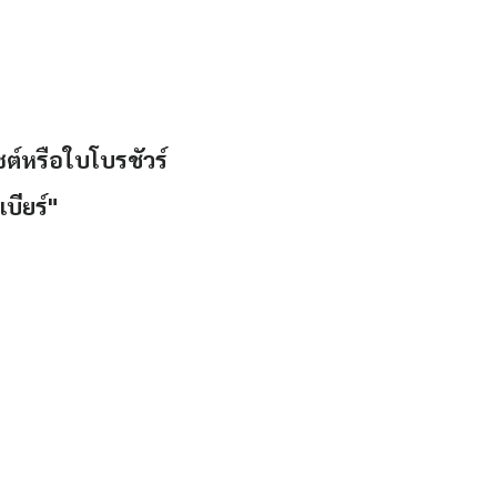
ซต์หรือใบโบรชัวร์
บียร์"