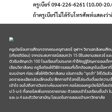
ครูเบียร์ 094-226-6261 (10.00-20.
ถ้าครูเบียร์ไม่ได้รับโทรศัพท์แสดงว
ครูเบียร์จบการศึกษาจากคณะครุศาสตร์ จุฬาฯ วิชาเอกสังคมศึกษา
(เกียรตินิยม) จากประสบการณ์สอนกว่า 15 ปีในสยามสแควร์ และ
ติวรับเชิญกว่า 100 โรงเรียนทั่วประเทศ ทำใ้ห้ครูรู้ปัญหาของเด็
เรียนวิชาสังคม ครูจึงต้องใช้วิธีการสอนที่เด็กต้องสนุกในเนื้อหาที่
แบบง่ายๆ ก่อน เพื่อให้รักวิชาสังคม เน้นการจับ "จุดจำ" ให้ได้แล้
อดรายละเอียดส่วนลึกลงไป ฝึกการทำโจทย์ไล่ระดับตั้งแต่ความ
เข้าใจ จนไปถึงการวิเคราะห์แบบยากๆ คอร์สของครูเบียร์มีตั้งแต่ร
ป.5-ม.6 ทั้งคอร์สเพิ่มเกรดรายเทอม ติวสอบเข้าโรงเรียนชั้นนำ ใ
และ ม.4 และติววิชาสามัญ โอเนตในการสอบเข้ามหาวิทยาลัย