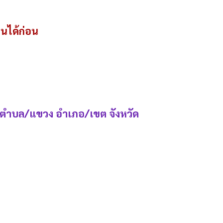
ยนได้ก่อน
 ถนน ตำบล/แขวง อำเภอ/เขต จังหวัด