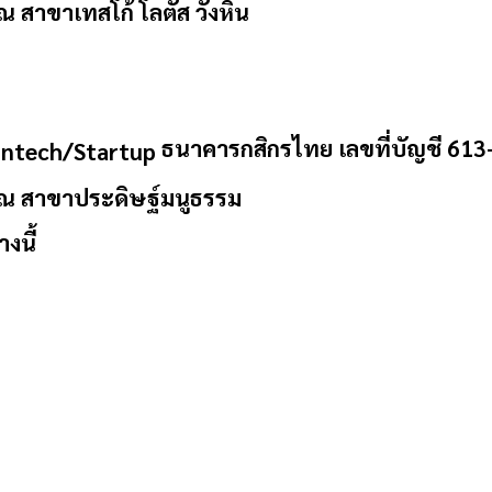
ณ สาขาเทสโก้ โลตัส วังหิน
ธนาคารกสิกรไทย เลขที่บัญชี 61
คุณ สาขาประดิษฐ์มนูธรรม
งนี้