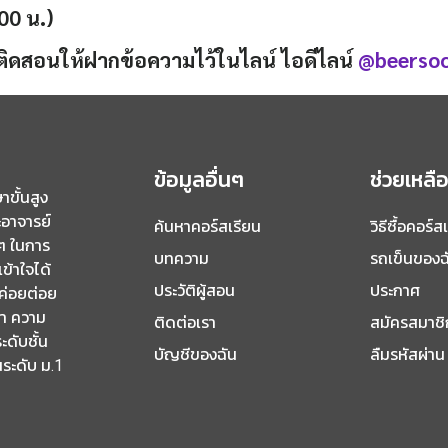
00 น.)
่าติดสอนให้ฝากข้อความไว้ในไลน์ ไอดีไลน์
@beersoci
ข้อมูลอื่นๆ
ช่วยเหลื
ขั้นสูง
อาจารย์
ค้นหาคอร์สเรียน
วิธีซื้อคอร์ส
กๆ ในการ
บทความ
รถเข็นของฉ
เข้าใจได้
ประวัติผู้สอน
ประกาศ
วค่อยต่อย
จำ ความ
ติดต่อเรา
สมัครสมาชิ
ะดับชั้น
บัญชีของฉัน
ลืมรหัสผ่าน
นระดับ ม.1